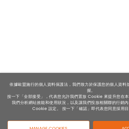
依據歐盟施行的個人資料保護法，我們致力於保護您的個人資料
握。
按一下「全部接受」，代表您允許我們置放 Cookie 來提升您
我們分析網站效能和使用狀況，以及讓我們投放相關聯的行銷內
Cookie 設定。 按一下「確認」即代表您同意採用
MANAGE COOKIES
ACC