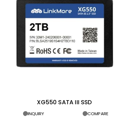
XG550 SATA III SSD
INQUIRY
COMPARE