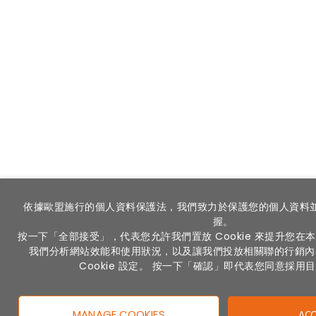
依據歐盟施行的個人資料保護法，我們致力於保護您的個人資料
握。
按一下「全部接受」，代表您允許我們置放 Cookie 來提升您
我們分析網站效能和使用狀況，以及讓我們投放相關聯的行銷內
Cookie 設定。 按一下「確認」即代表您同意採用
MANAGE COOKIES
ACC