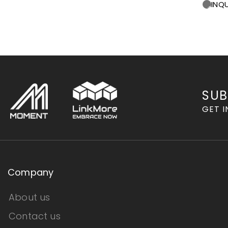
INQU
SUB
GET I
Company
About us
Contact us