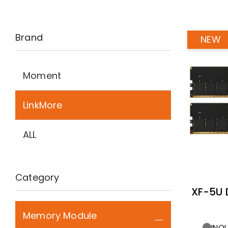
Brand
Moment
LinkMore
ALL
Category
XF-5U
Memory Module
INQU