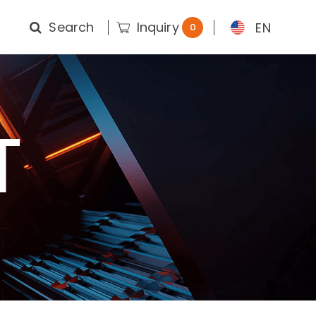
Search
Inquiry
EN
0
T