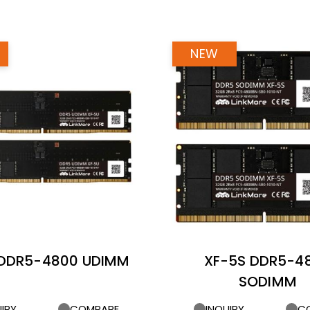
 DDR5-4800 UDIMM
XF-5S DDR5-4
SODIMM
IRY
COMPARE
INQUIRY
C