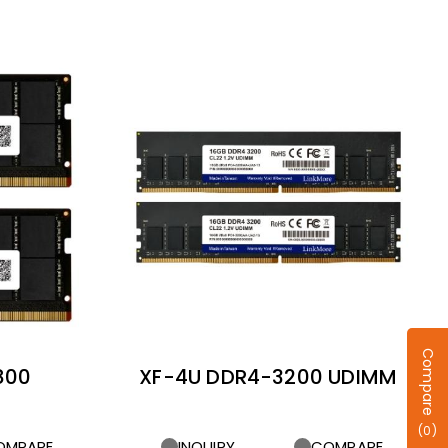
Compare
800
XF-4U DDR4-3200 UDIMM
(
0
)
INQUIRY
COMPARE
OMPARE